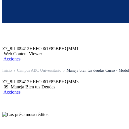
Z6_8ILI09412HEFC061F85BPHQM66
Z7_8ILI09412HEFC061F85BPHQMM2
header-campus-virtual-abc
Acciones
Z7_8ILI09412HEFC061F85BPHQMM1
Web Content Viewer
Acciones
Inicio
Campus ABC Universitario
Maneja bien tus deudas Curso - Módu
Z7_8ILI09412HEFC061F85BPHQMM3
09. Maneja Bien tus Deudas
Acciones