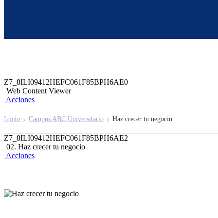
Z6_8ILI09412HEFC061F85BPH6A67
Z7_8ILI09412HEFC061F85BPH6AM3
header-campus-virtual-abc
Acciones
Z7_8ILI09412HEFC061F85BPH6AE0
Web Content Viewer
Acciones
Inicio
Campus ABC Universitario
Haz crecer tu negocio
Z7_8ILI09412HEFC061F85BPH6AE2
02. Haz crecer tu negocio
Acciones