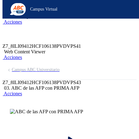
Z6_8ILI09412HCF106138PVDVPSO6
Campus Virtual
Z7_8ILI09412HCF106138PVDVPS42
header-campus-virtual-abc
Acciones
Z7_8ILI09412HCF106138PVDVPS41
Web Content Viewer
Acciones
Campus ABC Universitario
Z7_8ILI09412HCF106138PVDVPS43
03. ABC de las AFP con PRIMA AFP
Acciones