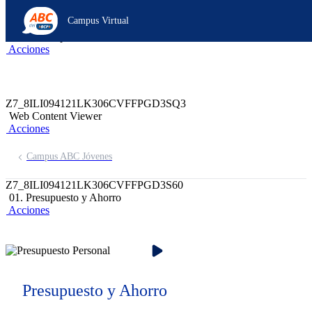
Z6_8ILI094121LK306CVFFPGD3SA4
Campus Virtual
Z7_8ILI094121LK306CVFFPGD3SQ1
header-campus-virtual-abc
Acciones
Z7_8ILI094121LK306CVFFPGD3SQ3
Web Content Viewer
Acciones
Campus ABC Jóvenes
Z7_8ILI094121LK306CVFFPGD3S60
01. Presupuesto y Ahorro
Acciones
Presupuesto y Ahorro