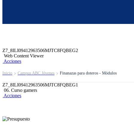
Z6_8ILI09412963506MJTC8FQBE04
Z7_8ILI09412963506MJTC8FQBEG0
header-campus-virtual-abc
Acciones
Z7_8ILI09412963506MJTC8FQBEG2
Web Content Viewer
Acciones
Inicio
Campus ABC Jóvenes
Finanazas para doteros - Módulos
Z7_8ILI09412963506MJTC8FQBEG1
06. Curso gamers
Acciones